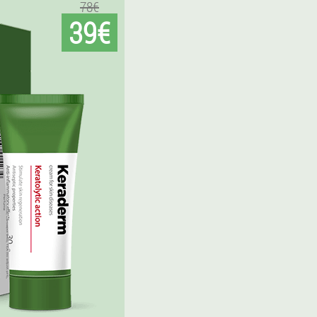
78€
39€