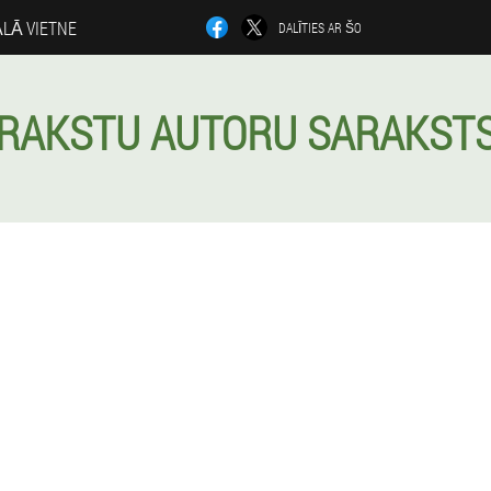
ĀLĀ VIETNE
DALĪTIES AR ŠO
RAKSTU AUTORU SARAKST