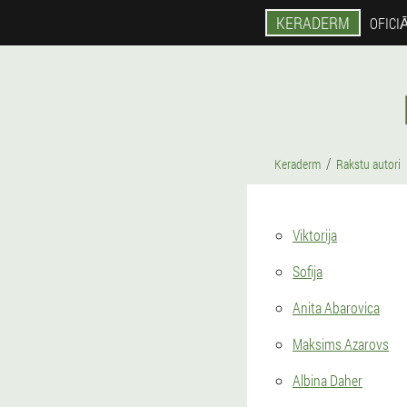
KERADERM
OFICI
Keraderm
Rakstu autori
Viktorija
Sofija
Anita Abarovica
Maksims Azarovs
Albina Daher