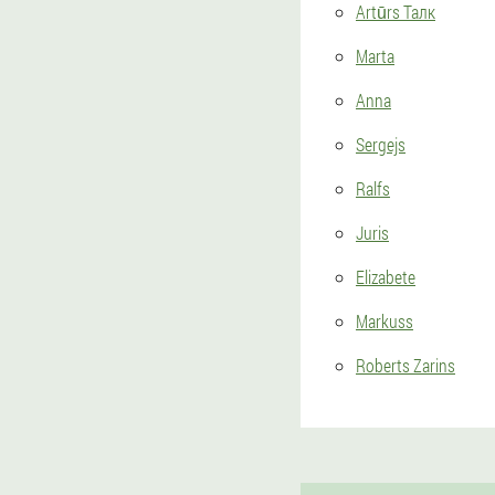
Artūrs Талк
Marta
Anna
Sergejs
Ralfs
Juris
Elizabete
Markuss
Roberts Zarins