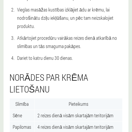
Vieglas masāžas kustības izklājiet ādu ar krēmu, lai
nodrošinātu dziļu iekļūšanu, un pēc tam neizskalojiet
produktu.
Atkārtojiet procedūru vairākas reizes dienā atkarībā no
slimības un tās smaguma pakāpes.
Dariet to katru dienu 30 dienas.
NORĀDES PAR KRĒMA
LIETOŠANU
Slimība
Pieteikums
Sēne
2 reizes dienā visām skartajām teritorijām
Papilomas
4 reizes dienā visām skartajām teritorijām