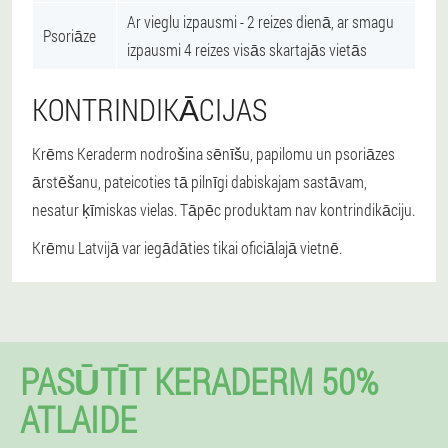
Ar vieglu izpausmi - 2 reizes dienā, ar smagu
Psoriāze
izpausmi 4 reizes visās skartajās vietās
KONTRINDIKĀCIJAS
Krēms Keraderm nodrošina sēnīšu, papilomu un psoriāzes
ārstēšanu, pateicoties tā pilnīgi dabiskajam sastāvam,
nesatur ķīmiskas vielas. Tāpēc produktam nav kontrindikāciju.
Krēmu Latvijā var iegādāties tikai oficiālajā vietnē.
PASŪTĪT KERADERM 50%
ATLAIDE