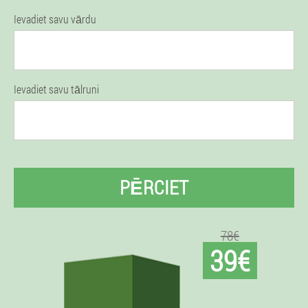
Ievadiet savu vārdu
Ievadiet savu tālruni
PĒRCIET
78€
39€