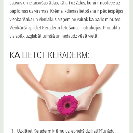
sausas un iekaisušas ādas, kā arī uz ādas, kurai ir nosliece uz
papilomas uz virsmas. Krēma ikdienas lietošana ir pēc iespējas
vienkāršāka un vienlaikus aizņem ne vairāk kā pāris minūtes.
Vienkārši izpildiet Keraderm lietošanas instrukcijas. Produktu
vislabāk uzglabāt tumšā un nedaudz vēsā vietā.
KĀ LIETOT KERADERM:
Uzklājiet Keraderm krēmu uz iepriekš dziļi attīrītu ādu.