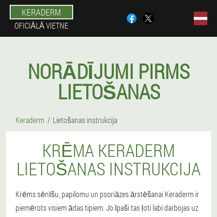
KERADERM
OFICIĀLĀ VIETNE
NORĀDĪJUMI PIRMS
LIETOŠANAS
Keraderm
Lietošanas instrukcija
KRĒMA KERADERM
LIETOŠANAS INSTRUKCIJA
Krēms sēnīšu, papilomu un psoriāzes ārstēšanai Keraderm ir
piemērots visiem ādas tipiem. Jo īpaši tas ļoti labi darbojas uz